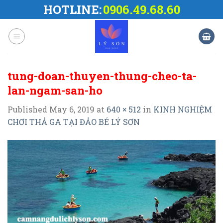
Skip
HOTLINE:
0906.49.68.60
to
content
tung-doan-thuyen-thung-cheo-ta-
lan-ngam-san-ho
Published
May 6, 2019
at
640 × 512
in
KINH NGHIỆM
CHƠI THẢ GA TẠI ĐẢO BÉ LÝ SƠN