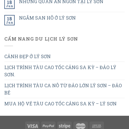
NHỮNG QUÁN ĂN NGON TẠI LÝ SƠN
18
Jun
NGẮM SAN HÔ Ở LÝ SƠN
18
Jun
CẨM NANG DU LỊCH LÝ SƠN
CẢNH ĐẸP Ở LÝ SƠN
LỊCH TRÌNH TÀU CAO TỐC CẢNG SA KỲ – ĐẢO LÝ
SƠN.
LỊCH TRÌNH TÀU CA NÔ TỪ ĐẢO LỚN LÝ SƠN – ĐẢO
BÉ
MUA HỘ VÉ TÀU CAO TỐC CẢNG SA KỲ – LÝ SƠN