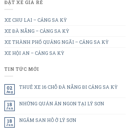
ĐẶT XE GIÁ RẺ
XE CHU LAI – CẢNG SA KỲ
XE ĐÀ NẴNG – CẢNG SA KỲ
XE THÀNH PHỐ QUẢNG NGÃI – CẢNG SA KỲ
XE HỘI AN – CẢNG SA KỲ
TIN TỨC MỚI
THUÊ XE 16 CHỖ ĐÀ NẴNG ĐI CẢNG SA KỲ
02
Aug
NHỮNG QUÁN ĂN NGON TẠI LÝ SƠN
18
Jun
NGẮM SAN HÔ Ở LÝ SƠN
18
Jun