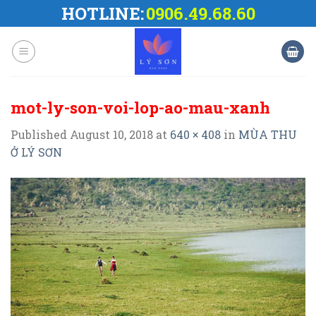
Skip
HOTLINE:
0906.49.68.60
to
content
mot-ly-son-voi-lop-ao-mau-xanh
Published
August 10, 2018
at
640 × 408
in
MÙA THU
Ở LÝ SƠN