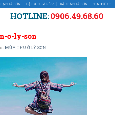
SẠN LÝ SƠN
ĐẶT XE GIÁ RẺ
ĐẶC SẢN LÝ SƠN
TIN TỨC
HOTLINE:
0906.49.68.60
n-o-ly-son
in
MÙA THU Ở LÝ SƠN