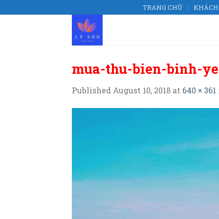
Skip
TRANG CHỦ
KHÁCH 
to
content
mua-thu-bien-binh-ye
Published
August 10, 2018
at
640 × 361