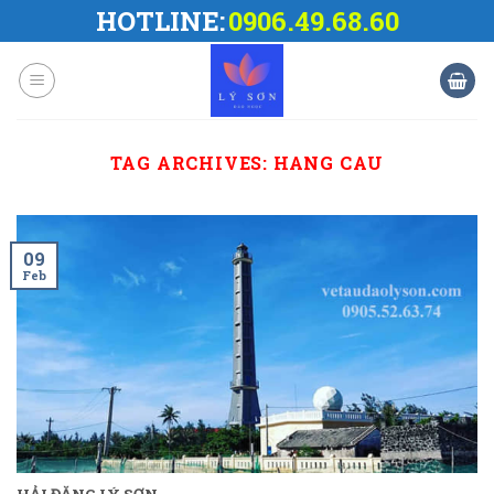
Skip
HOTLINE:
0906.49.68.60
to
content
TAG ARCHIVES:
HANG CAU
09
Feb
HẢI ĐĂNG LÝ SƠN