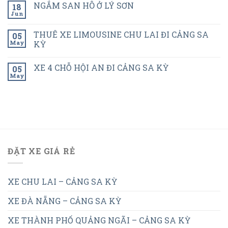
NGẮM SAN HÔ Ở LÝ SƠN
18
Jun
THUÊ XE LIMOUSINE CHU LAI ĐI CẢNG SA
05
May
KỲ
XE 4 CHỖ HỘI AN ĐI CẢNG SA KỲ
05
May
ĐẶT XE GIÁ RẺ
XE CHU LAI – CẢNG SA KỲ
XE ĐÀ NẴNG – CẢNG SA KỲ
XE THÀNH PHỐ QUẢNG NGÃI – CẢNG SA KỲ