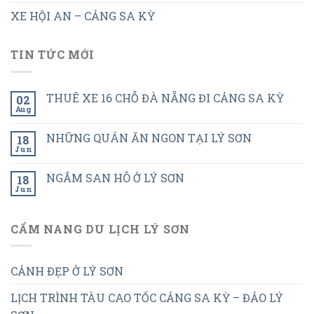
XE HỘI AN – CẢNG SA KỲ
TIN TỨC MỚI
THUÊ XE 16 CHỖ ĐÀ NẴNG ĐI CẢNG SA KỲ
02
Aug
NHỮNG QUÁN ĂN NGON TẠI LÝ SƠN
18
Jun
NGẮM SAN HÔ Ở LÝ SƠN
18
Jun
CẨM NANG DU LỊCH LÝ SƠN
CẢNH ĐẸP Ở LÝ SƠN
LỊCH TRÌNH TÀU CAO TỐC CẢNG SA KỲ – ĐẢO LÝ