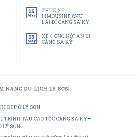
THUÊ XE
05
May
LIMOUSINE CHU
LAI ĐI CẢNG SA KỲ
XE 4 CHỖ HỘI AN ĐI
05
May
CẢNG SA KỲ
M NANG DU LỊCH LÝ SƠN
H ĐẸP Ở LÝ SƠN
H TRÌNH TÀU CAO TỐC CẢNG SA KỲ –
 LÝ SƠN.