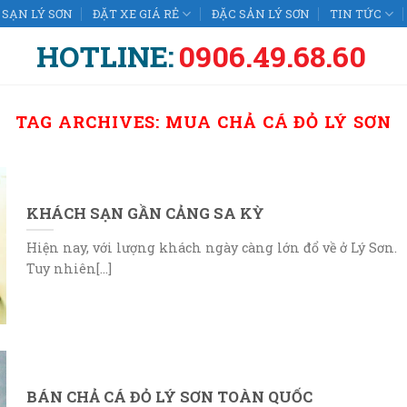
SẠN LÝ SƠN
ĐẶT XE GIÁ RẺ
ĐẶC SẢN LÝ SƠN
TIN TỨC
HOTLINE:
0906.49.68.60
TAG ARCHIVES:
MUA CHẢ CÁ ĐỎ LÝ SƠN
KHÁCH SẠN GẦN CẢNG SA KỲ
Hiện nay, với lượng khách ngày càng lớn đổ về ở Lý Sơn.
Tuy nhiên[...]
BÁN CHẢ CÁ ĐỎ LÝ SƠN TOÀN QUỐC