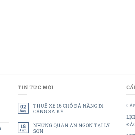
TIN TỨC MỚI
CẨ
CẢN
THUÊ XE 16 CHỖ ĐÀ NẴNG ĐI
02
Aug
CẢNG SA KỲ
LỊC
ĐẢO
NHỮNG QUÁN ĂN NGON TẠI LÝ
18
G
Jun
SƠN