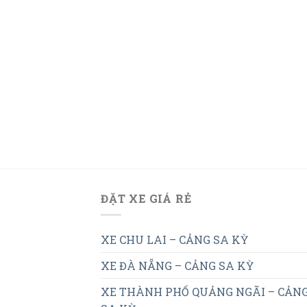
ĐẶT XE GIÁ RẺ
XE CHU LAI – CẢNG SA KỲ
XE ĐÀ NẴNG – CẢNG SA KỲ
XE THÀNH PHỐ QUẢNG NGÃI – CẢN