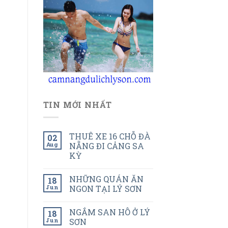
TIN MỚI NHẤT
THUÊ XE 16 CHỖ ĐÀ
02
Aug
NẴNG ĐI CẢNG SA
KỲ
NHỮNG QUÁN ĂN
18
Jun
NGON TẠI LÝ SƠN
NGẮM SAN HÔ Ở LÝ
18
Jun
SƠN