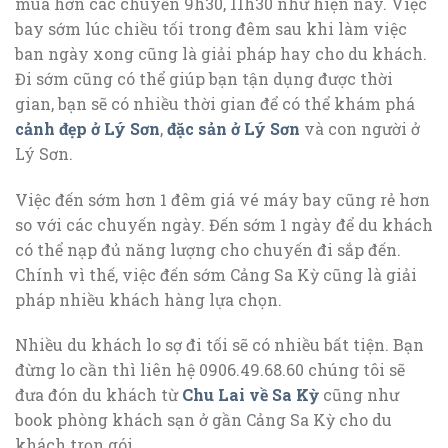
mua hơn các chuyến 9h30, 11h30 như hiện nay. Việc
bay sớm lúc chiều tối trong đêm sau khi làm việc
ban ngày xong cũng là giải pháp hay cho du khách.
Đi sớm cũng có thể giúp bạn tận dụng được thời
gian, bạn sẽ có nhiều thời gian để có thể khám phá
cảnh đẹp ở Lý Sơn
,
đặc sản ở Lý Sơn
và con người ở
Lý Sơn.
Việc đến sớm hơn 1 đêm giá vé máy bay cũng rẻ hơn
so với các chuyến ngày. Đến sớm 1 ngày để du khách
có thể nạp đủ năng lượng cho chuyến đi sắp đến.
Chính vì thế, việc đến sớm Cảng Sa Kỳ cũng là giải
pháp nhiều khách hàng lựa chọn.
Nhiều du khách lo sợ đi tối sẽ có nhiều bất tiện. Bạn
đừng lo cần thì liên hệ 0906.49.68.60 chúng tôi sẽ
đưa đón du khách từ
Chu Lai về Sa Kỳ
cũng như
book phòng khách sạn ở gần Cảng Sa Kỳ cho du
khách trọn gói.