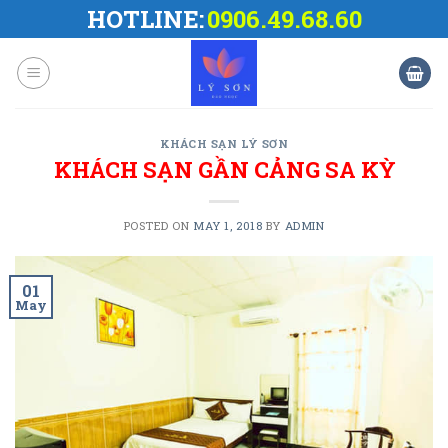
Skip
HOTLINE:
0906.49.68.60
to
content
KHÁCH SẠN LÝ SƠN
KHÁCH SẠN GẦN CẢNG SA KỲ
POSTED ON
MAY 1, 2018
BY
ADMIN
01
May