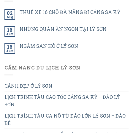
THUÊ XE 16 CHỖ ĐÀ NẴNG ĐI CẢNG SA KỲ
02
Aug
NHỮNG QUÁN ĂN NGON TẠI LÝ SƠN
18
Jun
NGẮM SAN HÔ Ở LÝ SƠN
18
Jun
CẨM NANG DU LỊCH LÝ SƠN
CẢNH ĐẸP Ở LÝ SƠN
LỊCH TRÌNH TÀU CAO TỐC CẢNG SA KỲ – ĐẢO LÝ
SƠN.
LỊCH TRÌNH TÀU CA NÔ TỪ ĐẢO LỚN LÝ SƠN – ĐẢO
BÉ