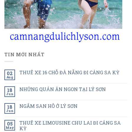
TIN MỚI NHẤT
THUÊ XE 16 CHỖ ĐÀ NẴNG ĐI CẢNG SA KỲ
02
Aug
NHỮNG QUÁN ĂN NGON TẠI LÝ SƠN
18
Jun
NGẮM SAN HÔ Ở LÝ SƠN
18
Jun
THUÊ XE LIMOUSINE CHU LAI ĐI CẢNG SA
05
May
KỲ