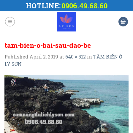
Skip
HOTLINE:
0906.49.68.60
to
content
tam-bien-o-bai-sau-dao-be
Published
April 2, 2019
at
640 × 512
in
TẮM BIỂN Ở
LÝ SƠN