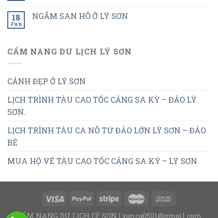
NGẮM SAN HÔ Ở LÝ SƠN
18
Jun
CẨM NANG DU LỊCH LÝ SƠN
CẢNH ĐẸP Ở LÝ SƠN
LỊCH TRÌNH TÀU CAO TỐC CẢNG SA KỲ – ĐẢO LÝ
SƠN.
LỊCH TRÌNH TÀU CA NÔ TỪ ĐẢO LỚN LÝ SƠN – ĐẢO
BÉ
MUA HỘ VÉ TÀU CAO TỐC CẢNG SA KỲ – LÝ SƠN
CẨM NANG DU LỊCH LÝ SƠN | vanca0501@gmail.com