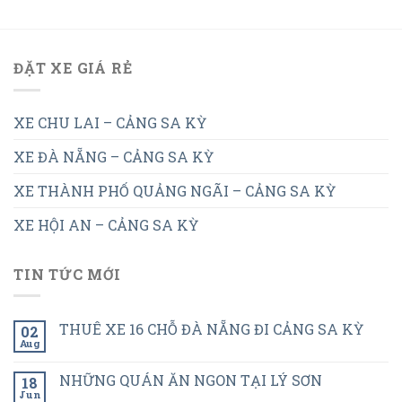
ĐẶT XE GIÁ RẺ
XE CHU LAI – CẢNG SA KỲ
XE ĐÀ NẴNG – CẢNG SA KỲ
XE THÀNH PHỐ QUẢNG NGÃI – CẢNG SA KỲ
XE HỘI AN – CẢNG SA KỲ
TIN TỨC MỚI
THUÊ XE 16 CHỖ ĐÀ NẴNG ĐI CẢNG SA KỲ
02
Aug
NHỮNG QUÁN ĂN NGON TẠI LÝ SƠN
18
Jun