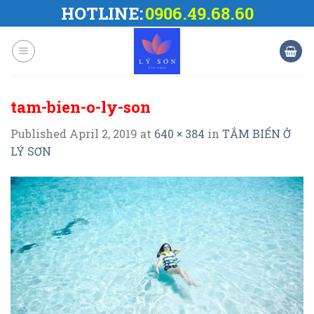
Skip
HOTLINE:
0906.49.68.60
to
content
tam-bien-o-ly-son
Published
April 2, 2019
at
640 × 384
in
TẮM BIỂN Ở
LÝ SƠN