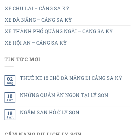
XE CHU LAI – CẢNG SA KỲ
XE ĐÀ NẴNG – CẢNG SA KỲ
XE THÀNH PHỐ QUẢNG NGÃI – CẢNG SA KỲ
XE HỘI AN – CẢNG SA KỲ
TIN TỨC MỚI
THUÊ XE 16 CHỖ ĐÀ NẴNG ĐI CẢNG SA KỲ
02
Aug
NHỮNG QUÁN ĂN NGON TẠI LÝ SƠN
18
Jun
NGẮM SAN HÔ Ở LÝ SƠN
18
Jun
CẨM NANG DU LỊCH LÝ SƠN