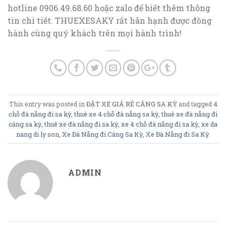
hotline 0906.49.68.60 hoặc zalo để biết thêm thông
tin chi tiết. THUEXESAKY rất hân hạnh được đồng
hành cùng quý khách trên mọi hành trình!
This entry was posted in
ĐẶT XE GIÁ RẺ CẢNG SA KỲ
and tagged
4
chỗ đà nẵng đi sa kỳ
,
thuê xe 4 chỗ đà nẵng sa kỳ
,
thuê xe đà nẵng đi
cảng sa kỳ
,
thuê xe đà nẵng đi sa kỳ
,
xe 4 chỗ đà nẵng đi sa kỳ
,
xe da
nang di ly son
,
Xe Đà Nẵng đi Cảng Sa Kỳ
,
Xe Đà Nẵng đi Sa Kỳ
.
ADMIN