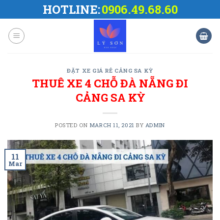
Skip
HOTLINE:
0906.49.68.60
to
content
ĐẶT XE GIÁ RẺ CẢNG SA KỲ
THUÊ XE 4 CHỖ ĐÀ NẴNG ĐI
CẢNG SA KỲ
POSTED ON
MARCH 11, 2021
BY
ADMIN
11
Mar