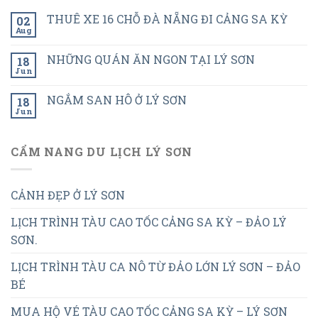
THUÊ XE 16 CHỖ ĐÀ NẴNG ĐI CẢNG SA KỲ
02
Aug
NHỮNG QUÁN ĂN NGON TẠI LÝ SƠN
18
Jun
NGẮM SAN HÔ Ở LÝ SƠN
18
Jun
CẨM NANG DU LỊCH LÝ SƠN
CẢNH ĐẸP Ở LÝ SƠN
LỊCH TRÌNH TÀU CAO TỐC CẢNG SA KỲ – ĐẢO LÝ
SƠN.
LỊCH TRÌNH TÀU CA NÔ TỪ ĐẢO LỚN LÝ SƠN – ĐẢO
BÉ
MUA HỘ VÉ TÀU CAO TỐC CẢNG SA KỲ – LÝ SƠN