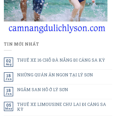
TIN MỚI NHẤT
THUÊ XE 16 CHỖ ĐÀ NẴNG ĐI CẢNG SA KỲ
02
Aug
NHỮNG QUÁN ĂN NGON TẠI LÝ SƠN
18
Jun
NGẮM SAN HÔ Ở LÝ SƠN
18
Jun
THUÊ XE LIMOUSINE CHU LAI ĐI CẢNG SA
05
May
KỲ