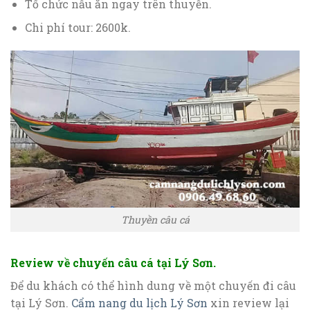
Tổ chức nấu ăn ngay trên thuyền.
Chi phí tour: 2600k.
Thuyền câu cá
Review về chuyến câu cá tại Lý Sơn.
Để du khách có thể hình dung về một chuyến đi câu
tại Lý Sơn.
Cẩm nang du lịch Lý Sơn
xin review lại