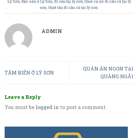
Lý Sơn
,
Đặc sản ở Lý Sơn
,
đi câu tại lý sơn
,
thuê ca nô đi câu cá tại lý
sơn
,
thuê tàu đi câu cá tại lý sơn
.
ADMIN
QUÁN ĂN NGON TẠI
TẮM BIỂN Ở LÝ SƠN
QUẢNG NGÃI
Leave a Reply
You must be
logged in
to post a comment.