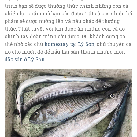
trình bạn sẽ được thưởng thức chính những con cá
chiến lợi phẩm mà bạn câu được. Tất cả các chiến lợi
phẩm sẽ được nướng lên và nấu cháo để thưởng
thức. Thật tuyệt vời khi được ăn những con cá do
chính tay đoàn mình câu được. Du khách cũng có
thể nhờ các chủ
homestay tại Lý Sơn
, chủ thuyền ca
nô cho mượn đồ để nấu hải sản thành những món
đặc sản ở Lý Sơn
.