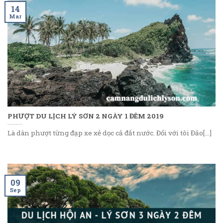
14
Mar
PHƯỢT DU LỊCH LÝ SƠN 2 NGÀY 1 ĐÊM 2019
Là dân phượt từng đạp xe xẻ dọc cả đất nước. Đối với tôi Đảo[...]
09
Sep