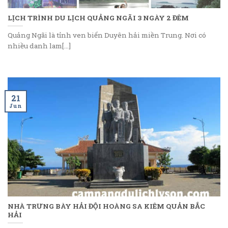
LỊCH TRÌNH DU LỊCH QUẢNG NGÃI 3 NGÀY 2 ĐÊM
Quảng Ngãi là tỉnh ven biển Duyên hải miền Trung. Nơi có
nhiều danh lam[...]
21
Jun
NHÀ TRƯNG BÀY HẢI ĐỘI HOÀNG SA KIÊM QUẢN BẮC
HẢI