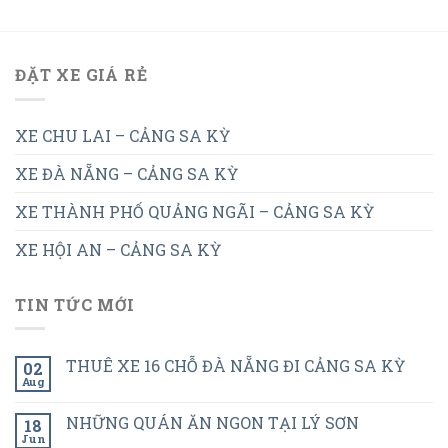
ĐẶT XE GIÁ RẺ
XE CHU LAI – CẢNG SA KỲ
XE ĐÀ NẴNG – CẢNG SA KỲ
XE THÀNH PHỐ QUẢNG NGÃI – CẢNG SA KỲ
XE HỘI AN – CẢNG SA KỲ
TIN TỨC MỚI
THUÊ XE 16 CHỖ ĐÀ NẴNG ĐI CẢNG SA KỲ
02
Aug
NHỮNG QUÁN ĂN NGON TẠI LÝ SƠN
18
Jun