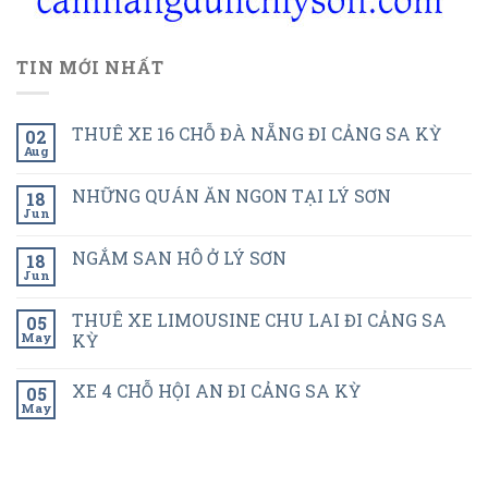
TIN MỚI NHẤT
THUÊ XE 16 CHỖ ĐÀ NẴNG ĐI CẢNG SA KỲ
02
Aug
NHỮNG QUÁN ĂN NGON TẠI LÝ SƠN
18
Jun
NGẮM SAN HÔ Ở LÝ SƠN
18
Jun
THUÊ XE LIMOUSINE CHU LAI ĐI CẢNG SA
05
May
KỲ
XE 4 CHỖ HỘI AN ĐI CẢNG SA KỲ
05
May