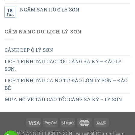
NGẮM SAN HÔ Ở LÝ SƠN
18
Jun
CẨM NANG DU LỊCH LÝ SƠN
CẢNH ĐẸP Ở LÝ SƠN
LỊCH TRÌNH TÀU CAO TỐC CẢNG SA KỲ – ĐẢO LÝ
SƠN.
LỊCH TRÌNH TÀU CA NÔ TỪ ĐẢO LỚN LÝ SƠN – ĐẢO
BÉ
MUA HỘ VÉ TÀU CAO TỐC CẢNG SA KỲ – LÝ SƠN
CẨM NANG DU LỊCH LÝ SƠN | vanca0501@gmail.com