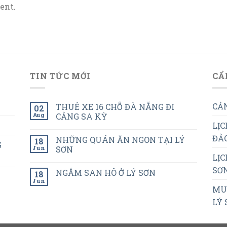
ent.
TIN TỨC MỚI
CẨ
CẢN
THUÊ XE 16 CHỖ ĐÀ NẴNG ĐI
02
Aug
CẢNG SA KỲ
LỊC
ĐẢO
NHỮNG QUÁN ĂN NGON TẠI LÝ
18
G
Jun
SƠN
LỊC
SƠN
NGẮM SAN HÔ Ở LÝ SƠN
18
Jun
MUA
LÝ 