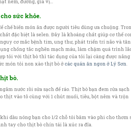
 hạt nêm, đường, gia vị…
 cho sức khỏe.
để chế biến món ăn được người tiêu dùng ưa chuộng. Tro
hất đặc biệt là selen. Đây là khoáng chất giúp cơ thể co
nguy cơ mắc bệnh tim, ung thư, phát triển trí não và tă
c dụng chống tắc nghẽn mạch máu, làm chậm quá trình lã
ợp tỏi với thịt bò thì tác dụng của tỏi lại càng được nâng
c món tỏi non xào thịt bò ở
các quán ăn ngon ở Lý Sơn
.
hịt bò.
 ngâm nước rồi sửa sạch để ráo. Thịt bò bạn đem rửa sạch 
thịt vào tô cùng với 1 chút muối, tiêu, bột nêm và trộn
n, khi dầu nóng bạn cho 1/2 chỗ tỏi băm vào phi cho thơm 
nh tay cho thịt bò chín tái là xúc ra đĩa.