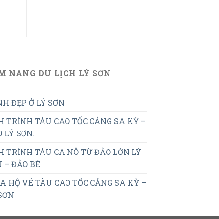
M NANG DU LỊCH LÝ SƠN
H ĐẸP Ở LÝ SƠN
H TRÌNH TÀU CAO TỐC CẢNG SA KỲ –
 LÝ SƠN.
H TRÌNH TÀU CA NÔ TỪ ĐẢO LỚN LÝ
 – ĐẢO BÉ
 HỘ VÉ TÀU CAO TỐC CẢNG SA KỲ –
SƠN