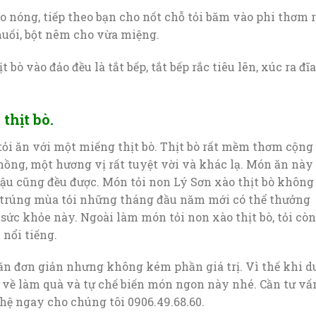
 nóng, tiếp theo bạn cho nốt chỗ tỏi băm vào phi thơm r
muối, bột nêm cho vừa miệng.
ịt bò vào đảo đều là tắt bếp, tắt bếp rắc tiêu lên, xúc ra đĩa
thịt bò.
ỏi ăn với một miếng thịt bò. Thịt bò rất mềm thơm cộng
nồng, một hương vị rất tuyệt vời và khác lạ. Món ăn này
u cũng đều được. Món tỏi non Lý Sơn xào thịt bò không
i trúng mùa tỏi những tháng đầu năm mới có thể thưởng
ức khỏe này. Ngoài làm món tỏi non xào thịt bò, tỏi còn
n
nổi tiếng.
 ăn đơn giản nhưng không kém phần giá trị. Vì thế khi d
về làm quà và tự chế biến món ngon này nhé. Cần tư vấ
hệ ngay cho chúng tôi 0906.49.68.60.