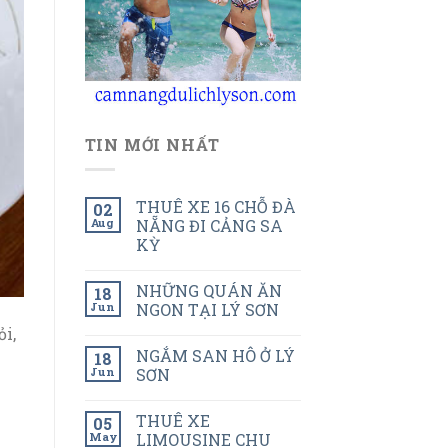
TIN MỚI NHẤT
THUÊ XE 16 CHỖ ĐÀ
02
Aug
NẴNG ĐI CẢNG SA
KỲ
NHỮNG QUÁN ĂN
18
Jun
NGON TẠI LÝ SƠN
i,
NGẮM SAN HÔ Ở LÝ
18
Jun
SƠN
THUÊ XE
05
May
LIMOUSINE CHU