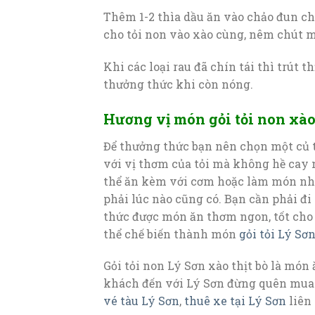
Thêm 1-2 thìa dầu ăn vào chảo đun cho
cho tỏi non vào xào cùng, nêm chút 
Khi các loại rau đã chín tái thì trút th
thưởng thức khi còn nóng.
Hương vị món gỏi tỏi non xào 
Để thưởng thức bạn nên chọn một củ t
với vị thơm của tỏi mà không hề cay 
thể ăn kèm với cơm hoặc làm món nhậ
phải lúc nào cũng có. Bạn cần phải đ
thức được món ăn thơm ngon, tốt cho s
thể chế biến thành món
gỏi tỏi Lý Sơ
Gỏi tỏi non Lý Sơn xào thịt bò là món
khách đến với Lý Sơn đừng quên mua 
vé tàu Lý Sơn
,
thuê xe tại Lý Sơn
liên 