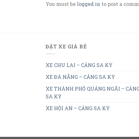
You must be
logged in
to post a comm
ĐẶT XE GIÁ RẺ
XE CHU LAI – CẢNG SA KỲ
XE ĐÀ NẴNG – CẢNG SA KỲ
XE THÀNH PHỐ QUẢNG NGÃI – CẢN
SA KỲ
XE HỘI AN – CẢNG SA KỲ