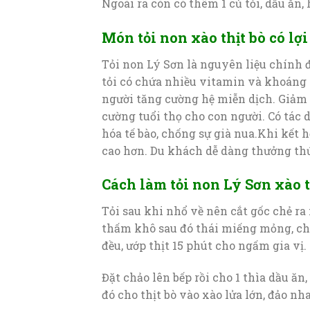
Ngoài ra còn có thêm 1 củ tỏi, dầu ăn,
Món tỏi non xào thịt bò có lợi
Tỏi non Lý Sơn là nguyên liệu chính 
tỏi có chứa nhiều vitamin và khoáng c
người tăng cường hệ miễn dịch. Giảm 
cường tuổi thọ cho con người. Có tá
hóa tế bào, chống sự già nua.Khi kết h
cao hơn. Du khách dễ dàng thưởng thứ
Cách làm tỏi non Lý Sơn xào t
Tỏi sau khi nhổ về nên cắt gốc chẻ ra
thấm khô sau đó thái miếng mỏng, cho 
đều, ướp thịt 15 phút cho ngấm gia vị.
Đặt chảo lên bếp rồi cho 1 thìa dầu ă
đó cho thịt bò vào xào lửa lớn, đảo nha