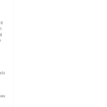
ng
n
ng
o
rồi
sau